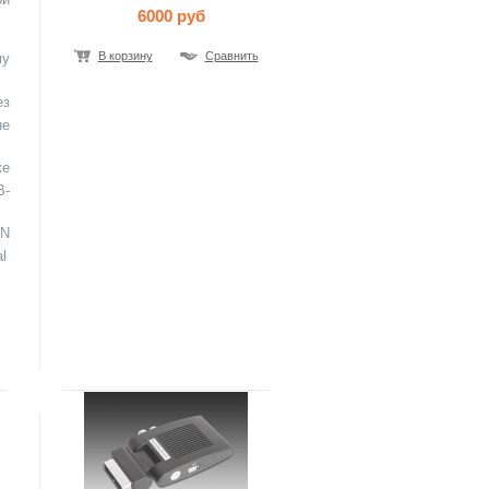
6000 руб
В корзину
Сравнить
му
ез
не
же
В-
IN
l