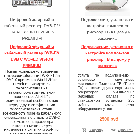
Цифровой эфирный и
Подключение, установка и
кабельный ресивер DVB-T2/
настройка комплектов
DVB-C WORLD VISION
Триколор ТВ на дому у
PREMIUM
заказчика
Цифровой эфирный и
Подключение, установка и
кабельный ресивер DVB-T2/
настройка комплектов
DVB-C WORLD VISION
Триколор ТВ на дому у
PREMIUM
заказчика
Новый усовершенствованный
Услуга по подключению
цифровой эфирный DVB-T/T2 и
установке спутниковы
DVB-C приемник World Vision
комплектов Триколор ТВ (Tricol
Premium. Базируется
TV), а также других спутников
телеприставка на
операторов. Минимальн
высокопроизводительном
(базовая) оплата пр
процессоре Ali 3821,
стандартной установке 25
отличительной особенностью
рублей в случае покуп
перед другими эфирными
оборудования у нас.
телеприставками стали:
возможность приёма кабельного
телевидения в стандарте DVB-C,
2500 руб
возможность просмотра
интернет медиа через
приложения YouTube и Web TV,
В корзину
Сравнить