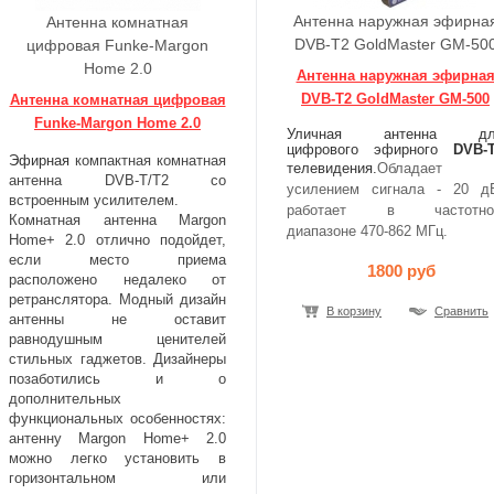
Антенна наружная эфирна
Антенна комнатная
DVB-T2 GoldMaster GM-50
цифровая Funke-Margon
Home 2.0
Антенна наружная эфирна
DVB-T2 GoldMaster GM-500
Антенна комнатная цифровая
Funke-Margon Home 2.0
Уличная антенна дл
цифрового эфирного
DVB-
Эфирная
компактная комнатная
телевидения.
Обладает
антенна DVB-T/T2 со
усилением сигнала - 20 д
встроенным усилителем.
работает в частотно
Комнатная антенна Margon
диапазоне 470-862 МГц.
Home+ 2.0 отлично подойдет,
если место приема
1800 руб
расположено недалеко от
ретранслятора. Модный дизайн
В корзину
Сравнить
антенны не оставит
равнодушным ценителей
стильных гаджетов. Дизайнеры
позаботились и о
дополнительных
функциональных особенностях:
антенну Margon Home+ 2.0
можно легко установить в
горизонтальном или