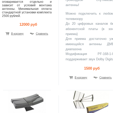
оговаривается отдельно и
антенны!
зависит от условий монтажа
антенны. Минимальная оплата
стандартной установки комплекта
Можно подключить к любо
2500 рублей.
телевизору
До 20 цифровых каналов б
12000 руб
абонентской платы (в зо
В корзину
Сравнить
приема)
Для приема достаточно у
имеющейся антенны ДМ
диапазона
Модификация PF-168-1-
поддерживает звук Dolby Digita
1500 руб
В корзину
Сравнить