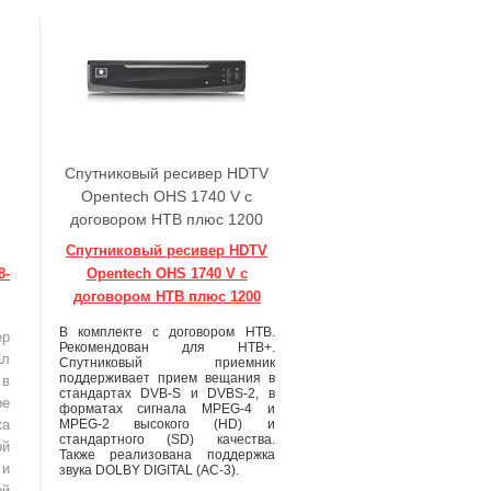
Спутниковый ресивер HDTV
-
Opentech OHS 1740 V с
договором НТВ плюс 1200
Спутниковый ресивер HDTV
8-
Opentech OHS 1740 V с
договором НТВ плюс 1200
В комплекте с договором НТВ.
ер
Рекомендован для НТВ+.
ал
Спутниковый приемник
поддерживает прием вещания в
в
стандартах DVB-S и DVBS-2, в
ое
форматах сигнала MPEG-4 и
MPEG-2 высокого (HD) и
ка
стандартного (SD) качества.
ой
Также реализована поддержка
и
звука DOLBY DIGITAL (AC-3).
ой