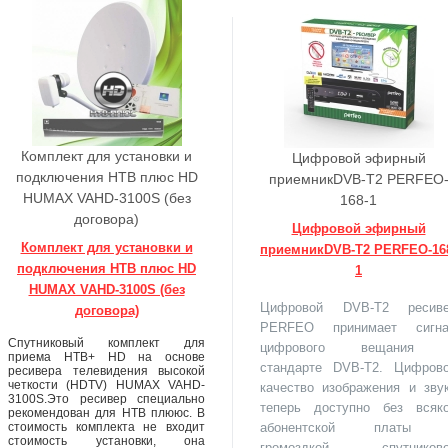
Комплект для установки и
Цифровой эфирный
подключения НТВ плюс HD
приемникDVB-T2 PERFEO
HUMAX VAHD-3100S (без
168-1
договора)
Цифровой эфирный
Комплект для установки и
приемникDVB-T2 PERFEO-16
подключения НТВ плюс HD
1
HUMAX VAHD-3100S (без
Цифровой DVB-T2 ресив
договора)
PERFEO принимает сигн
Спутниковый комплект для
цифрового вещания 
приема НТВ+ HD на основе
стандарте DVB-T2. Цифров
ресивера телевидения высокой
четкости (HDTV) HUMAX VAHD-
качество изображения и зву
3100S.Это ресивер специально
теперь доступно без всяк
рекомендован для НТВ плююс. В
стоимость комплекта не входит
абонентской платы 
стоимость установки, она
громоздкой спутников