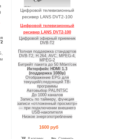
я
Цифровой телевизионный
0
ресивер LANS DVT2-100
я
Цифровой телевизионный
ресивер LANS DVT2-100
я
Цифровой эфирный приемник
T2
DVB-T2
Полная поддержка стандартов
Б,
DVB-T2, H.264, AVC, MPEG-4,
м
MPEG-2
Битрейт пакета до 50 Мбит/сек
Интерфейс HDMI 1.3
(поддержка 1080р)
Отображение EPG для
текущей/следующей ТВ-
программы
Автовыбор PAL/NTSC
До 1000 каналов
Запись по таймеру, функция
записи «отложенный просмотр»
— при подключении внешнего
USB-накопителя
Низкое энергопотребление
1600 руб
В корзину
Сравнить