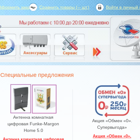
Оформить заказ?
Сравнить товары (
--
шт.)
Войти в личный 
Специальные предложения
Антенна комнатная
Акция «Обмен «0».
цифровая Funke-Margon
Супервыгода»
Home 5.0
Акция «Обмен «0».
Антенна комнатная цифровая