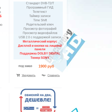
Стандарт DVB-T2/T
р
Программный ГИД
ю
Телетекст
6
Таймер записи
Time Shift
по
Родительский ключ
Просмотр фотографий
Просмотр видеофайлов
USB 2.0 с поддержкой записи
Металлический корпус
Дисплей и кнопки на лицевой
панели
Поддержка DOLBY DIGITAL
Тюнер SONY
1900 руб
под заказ
Уведомить
Сравнить