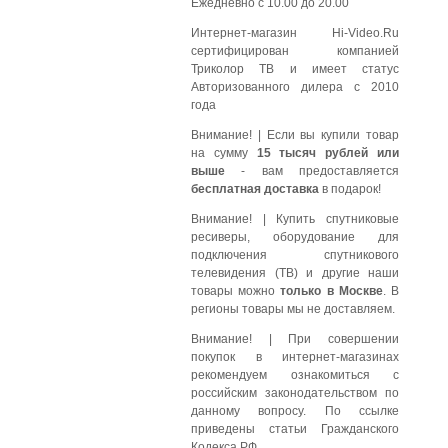
Ежедневно с 10.00 до 20.00
Интернет-магазин Hi-Video.Ru
сертифицирован компанией
Триколор ТВ и имеет статус
Авторизованного дилера с 2010
года
Внимание!
| Если вы купили товар
на сумму
15 тысяч рублей или
выше
- вам предоставляется
бесплатная доставка
в подарок!
Внимание!
| Купить спутниковые
ресиверы, оборудование для
подключения спутникового
телевидения (ТВ) и другие наши
товары можно
только в Москве
. В
регионы товары мы не доставляем.
Внимание!
| При совершении
покупок в интернет-магазинах
рекомендуем ознакомиться с
российским законодательством по
данному вопросу. По ссылке
приведены статьи Гражданского
Кодекса РФ.