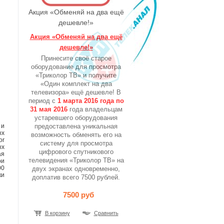
Акция «Обменяй на два ещё
дешевле!»
Акция «Обменяй на два ещё
дешевле!»
Принесите своё старое
оборудование для просмотра
«Триколор ТВ» и получите
«Один комплект на два
телевизора» ещё дешевле! В
период с
1 марта 2016 года по
31 мая 2016
года владельцам
устаревшего оборудования
 и
предоставлена уникальная
х
возможность обменять его на
or
систему для просмотра
ых
цифрового спутникового
ая
телевидения «Триколор ТВ» на
и
00
двух экранах одновременно,
ки
доплатив всего 7500 рублей.
7500 руб
В корзину
Сравнить