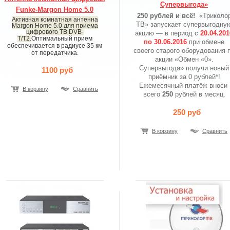
Супервыгода»
Funke-Margon Home 5.0
250 рублей и всё!
«Триколо
Активная комнатная антенна
ТВ» запускает супервыгодну
Margon Home 5.0 для приема
цифрового ТВ DVB-
акцию — в период с
20.04.201
T/T2.
Оптимальный прием
по 30.06.2016
при обмене
обеспечивается в радиусе 35 км
своего старого оборудования 
от передатчика.
акции «Обмен «0».
Супервыгода» получи новый
1100 руб
приёмник за 0 рублей*!
Ежемесячный платёж вноси
В корзину
Сравнить
всего
250
рублей в месяц.
250 руб
В корзину
Сравнить