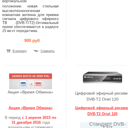
вертикальном
положении.
новая стильная
высокотехнологичная
комнатная антенна для приема
сигнала цифрового эфирного
ТВ (DVB-T/Т2).
Оптимальный
прием обеспечивается в радиусе
25 км от передатчика.
900 руб
В корзину
Сравнить
Акция «Время Обмена»
Цифровой эфирный ресиве
DVB-T2 Oriel 120
Акция «Время Обмена»
Цифровой эфирный ресиве
DVB-T2 Oriel 120
В период
с 1 апреля 2015 по
31 декабря 2016
года
Стандарт DVB-
владельцам устаревшего