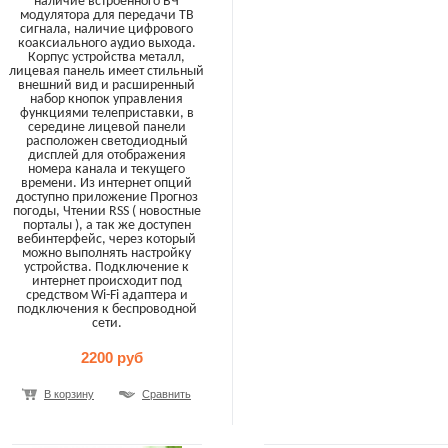
наличие встроенного ВЧ
модулятора для передачи ТВ
сигнала, наличие цифрового
коаксиального аудио выхода.
Корпус устройства металл,
лицевая панель имеет стильный
внешний вид и расширенный
набор кнопок управления
функциями телеприставки, в
середине лицевой панели
расположен светодиодный
дисплей для отображения
номера канала и текущего
времени. Из интернет опций
доступно приложение Прогноз
погоды, Чтении RSS ( новостные
порталы ), а так же доступен
вебинтерфейс, через который
можно выполнять настройку
устройства. Подключение к
интернет происходит под
средством Wi-Fi адаптера и
подключения к беспроводной
сети.
2200 руб
В корзину
Сравнить