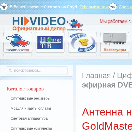
В Вашей корзине
0
товар на
0
руб.
Оформить заказ?
Сравни
Главная
/
Циф
эфирная DVB
Каталог товаров
Спутниковые ресиверы
Антенна 
Модуля и карты оплаты
Световая аппаратура
GoldMast
Спутниковые комплекты