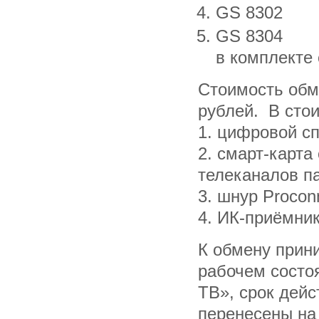
GS 8302
GS 8304
в комплекте
Стоимость обм
рублей. В стои
1. цифровой с
2. смарт-карта
телеканалов п
3. шнур Procon
4. ИК-приёмни
К обмену прин
рабочем состо
ТВ», срок дейс
перенесены на