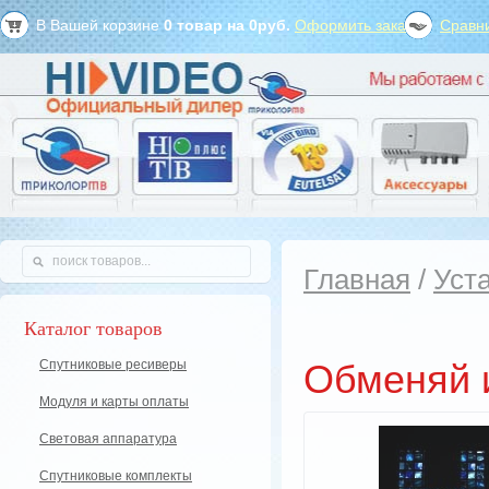
В Вашей корзине
0
товар на
0
руб.
Оформить заказ?
Сравни
Главная
/
Уст
Каталог товаров
Спутниковые ресиверы
Обменяй 
Модуля и карты оплаты
Световая аппаратура
Спутниковые комплекты