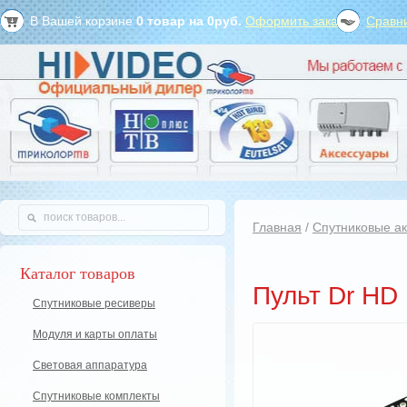
В Вашей корзине
0
товар на
0
руб.
Оформить заказ?
Сравни
Главная
/
Спутниковые а
Каталог товаров
Пульт Dr HD 
Спутниковые ресиверы
Модуля и карты оплаты
Световая аппаратура
Спутниковые комплекты